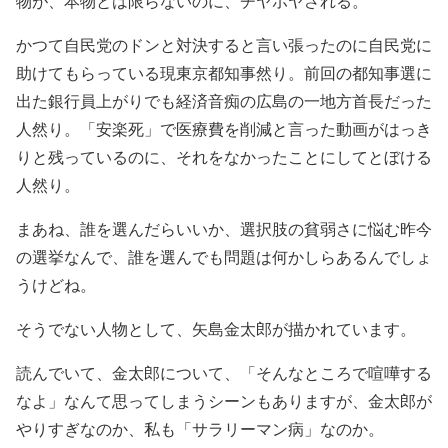
物が、本物とは限らないのに、チヤホヤされる。
かつて自民党のドンと対決すると言い張ったのに自民党に
助けてもらっている現東京都知事然り。前回の都知事選に
出た銀行員上がりでも経済音痴の広島の一地方首長だった
人然り。「安楽死」で医療費を削減と言った動画がはっき
りと残っているのに、それをなかったことにしてとぼける
人然り。
まあね、誰を選んだらいいか、選択肢の貧弱さに悩む昨今
の選挙なんで、誰を選んでも問題は何かしらあるんでしょ
うけどね。
そうでない人物として、矢島金太郎が描かれています。
読んでいて、金太郎について、「そんなところで喧嘩する
なよ」なんて思ってしまうシーンもありますが、金太郎が
やりすぎなのか、私も「サラリーマン病」なのか。