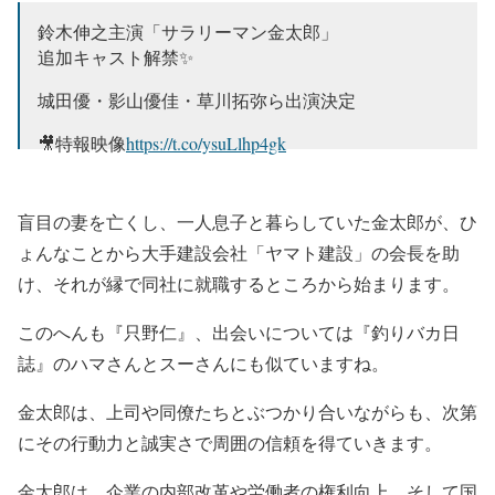
鈴木伸之主演「サラリーマン金太郎」
追加キャスト解禁✨️
城田優・影山優佳・草川拓弥ら出演決定
🎥特報映像
https://t.co/ysuLlhp4gk
＜追加キャスト＞
城田優／石田ニコル／文音
盲目の妻を亡くし、一人息子と暮らしていた金太郎が、ひ
影山優佳／草川拓弥／橋本じゅん
ょんなことから大手建設会社「ヤマト建設」の会長を助
尾美としのり／中田喜子／本田博太郎
け、それが縁で同社に就職するところから始まります。
浅野温子／榎木孝明
#サラリーマン金太郎
pic.twitter.com/MmwkXt8oG4
このへんも『只野仁』、出会いについては『釣りバカ日
— モデルプレス (@modelpress)
October 28, 2024
誌』のハマさんとスーさんにも似ていますね。
金太郎は、上司や同僚たちとぶつかり合いながらも、次第
にその行動力と誠実さで周囲の信頼を得ていきます。
金太郎は、企業の内部改革や労働者の権利向上、そして国