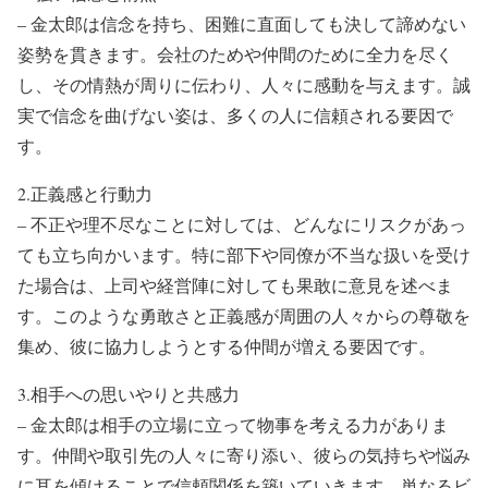
– 金太郎は信念を持ち、困難に直面しても決して諦めない
姿勢を貫きます。会社のためや仲間のために全力を尽く
し、その情熱が周りに伝わり、人々に感動を与えます。誠
実で信念を曲げない姿は、多くの人に信頼される要因で
す。
2.正義感と行動力
– 不正や理不尽なことに対しては、どんなにリスクがあっ
ても立ち向かいます。特に部下や同僚が不当な扱いを受け
た場合は、上司や経営陣に対しても果敢に意見を述べま
す。このような勇敢さと正義感が周囲の人々からの尊敬を
集め、彼に協力しようとする仲間が増える要因です。
3.相手への思いやりと共感力
– 金太郎は相手の立場に立って物事を考える力がありま
す。仲間や取引先の人々に寄り添い、彼らの気持ちや悩み
に耳を傾けることで信頼関係を築いていきます。単なるビ