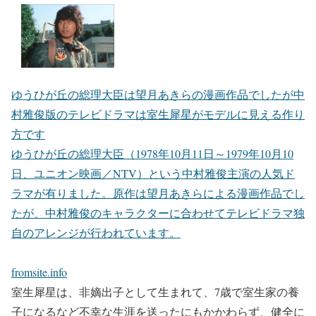
ゆうひが丘の総理大臣は望月あきらの漫画作品でしたが中
村雅俊版のテレビドラマは室生犀星がモデルに見える作り
方です
ゆうひが丘の総理大臣（1978年10月11日～1979年10月10
日、ユニオン映画／NTV）という中村雅俊主演の人気ド
ラマが有りました。原作は望月あきらによる漫画作品でし
たが、中村雅俊のキャラクターに合わせてテレビドラマ独
自のアレンジが行われています。
fromsite.info
室生犀星は、非嫡出子として生まれて、7歳で室生家の養
子になるなど不幸な生涯を送ったにもかかわらず、健全に