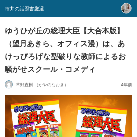
市井の話題書厳選
ゆうひが丘の総理大臣【大合本版】
（望月あきら、オフィス漫）は、あ
けっぴろげな型破りな教師によるお
騒がせスクール・コメディ
草野直樹 （かやのなおき）
4年前