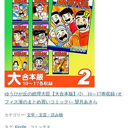
ゆうひが丘の総理大臣【大合本版】(2) 10～17巻収録 (オ
フィス漫のまとめ買いコミック) – 望月あきら
カテゴリー:
文学・文芸・読み物
タグ:
Kindle
、
コミックス