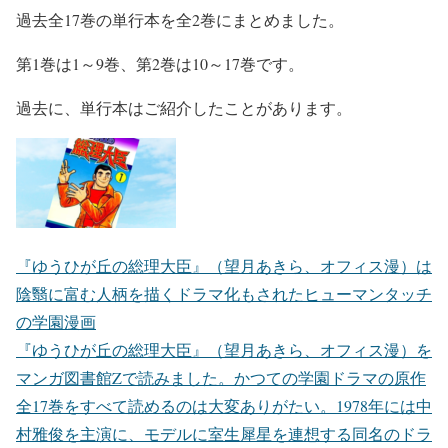
過去全17巻の単行本を全2巻にまとめました。
第1巻は1～9巻、第2巻は10～17巻です。
過去に、単行本はご紹介したことがあります。
『ゆうひが丘の総理大臣』（望月あきら、オフィス漫）は
陰翳に富む人柄を描くドラマ化もされたヒューマンタッチ
の学園漫画
『ゆうひが丘の総理大臣』（望月あきら、オフィス漫）を
マンガ図書館Zで読みました。かつての学園ドラマの原作
全17巻をすべて読めるのは大変ありがたい。1978年には中
村雅俊を主演に、モデルに室生犀星を連想する同名のドラ