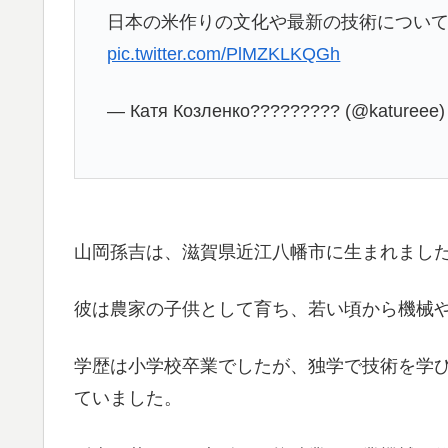
日本の米作りの文化や最新の技術について
pic.twitter.com/PlMZKLKQGh
— Катя Козленко????????? (@katureee
山岡孫吉は、滋賀県近江八幡市に生まれまし
彼は農家の子供として育ち、若い頃から機械
学歴は小学校卒業でしたが、独学で技術を学
ていました。