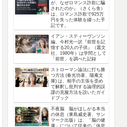
が、なぜロマンス詐欺に騙
されたのか』（さくら舎）
は、ロマンス詐欺で925万
円を失った体験を綴った手
記です。
イアン・スティーヴンソン
編、今村光一訳『前世を記
憶する20人の子供』（叢文
社、1980年）は学問として
「前世」を調べた記録
ストローマン論法に打ち勝
つ方法 (春光功著、陽庵文
庫) は、相手の主張を歪め
て解釈し批判する論理的誤
謬の克服方法を説いたガイ
ドブック
不夜脳 脳がほしがる本当
の休息（東島威史著、サン
マーク出版）は、「脳の健
康」について従来の「休息