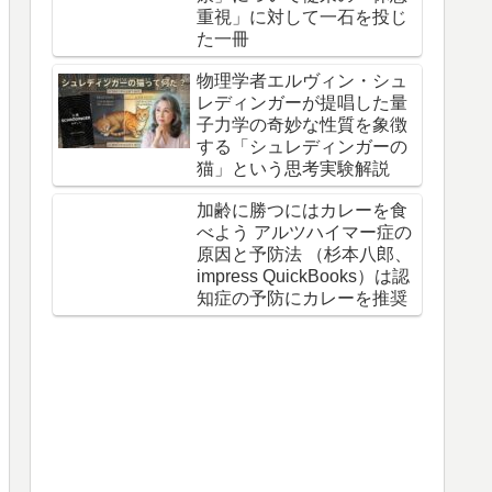
重視」に対して一石を投じ
た一冊
物理学者エルヴィン・シュ
レディンガーが提唱した量
子力学の奇妙な性質を象徴
する「シュレディンガーの
猫」という思考実験解説
加齢に勝つにはカレーを食
べよう アルツハイマー症の
原因と予防法 （杉本八郎、
impress QuickBooks）は認
知症の予防にカレーを推奨