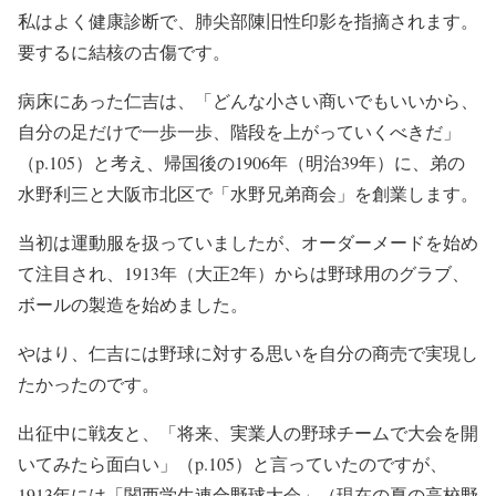
私はよく健康診断で、肺尖部陳旧性印影を指摘されます。
要するに結核の古傷です。
病床にあった仁吉は、「どんな小さい商いでもいいから、
自分の足だけで一歩一歩、階段を上がっていくべきだ」
（p.105）と考え、帰国後の1906年（明治39年）に、弟の
水野利三と大阪市北区で「水野兄弟商会」を創業します。
当初は運動服を扱っていましたが、オーダーメードを始め
て注目され、1913年（大正2年）からは野球用のグラブ、
ボールの製造を始めました。
やはり、仁吉には野球に対する思いを自分の商売で実現し
たかったのです。
出征中に戦友と、「将来、実業人の野球チームで大会を開
いてみたら面白い」（p.105）と言っていたのですが、
1913年には「関西学生連合野球大会」（現在の夏の高校野