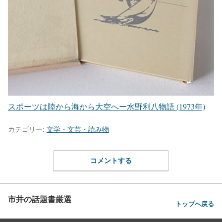
スポーツは陸から海から大空へー水野利八物語 (1973年)
カテゴリー:
文学・文芸・読み物
コメントする
市井の話題書厳選
トップへ戻る