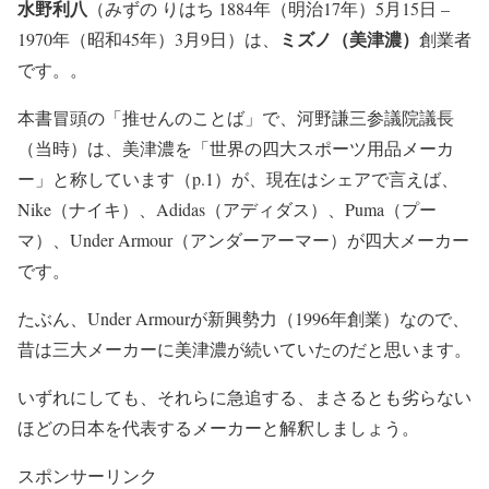
水野利八
（みずの りはち 1884年（明治17年）5月15日 –
ミズノ（美津濃）
1970年（昭和45年）3月9日）は、
創業者
です。。
本書冒頭の「推せんのことば」で、河野謙三参議院議長
（当時）は、美津濃を「世界の四大スポーツ用品メーカ
ー」と称しています（p.1）が、現在はシェアで言えば、
Nike（ナイキ）、Adidas（アディダス）、Puma（プー
マ）、Under Armour（アンダーアーマー）が四大メーカー
です。
たぶん、Under Armourが新興勢力（1996年創業）なので、
昔は三大メーカーに美津濃が続いていたのだと思います。
いずれにしても、それらに急追する、まさるとも劣らない
ほどの日本を代表するメーカーと解釈しましょう。
スポンサーリンク