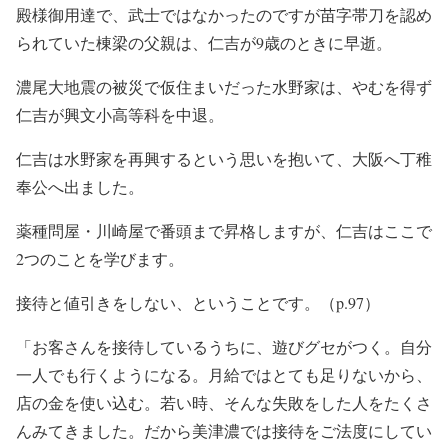
30, 2019
殿様御用達で、武士ではなかったのですが苗字帯刀を認め
られていた棟梁の父親は、仁吉が9歳のときに早逝。
濃尾大地震の被災で仮住まいだった水野家は、やむを得ず
仁吉が興文小高等科を中退。
仁吉は水野家を再興するという思いを抱いて、大阪へ丁稚
奉公へ出ました。
薬種問屋・川崎屋で番頭まで昇格しますが、仁吉はここで
2つのことを学びます。
接待と値引きをしない、ということです。（p.97）
「お客さんを接待しているうちに、遊びグセがつく。自分
一人でも行くようになる。月給ではとても足りないから、
店の金を使い込む。若い時、そんな失敗をした人をたくさ
んみてきました。だから美津濃では接待をご法度にしてい