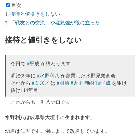
目次
接待と値引きをしない
「戦友との交流」や猛勉強が役に立った
接待と値引きをしない
今日で
#平成
が終わります
明治39年に
#水野利八
が創業した水野兄弟商会
それから
#ミズノ
は
#明治
#大正
#昭和
#平成
を駆け
抜け114年目
これからも、利八の口ぐせ
「
#ええもんつくんなはれや
」
を胸に、新しい時代を進んでいきます！
#真面目です
水野利八は岐阜県大垣市に生まれます。
か
#わくわく
pic.twitter.com/YCqyRcSUu2
幼名は仁吉です。例によって改名しています。
— MIZUNO JP（ミズノ株式会社） (@mizunojp)
April