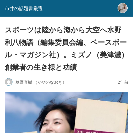
市井の話題書厳選
スポーツは陸から海から大空へ水野
利八物語（編集委員会編、ベースボー
ル・マガジン社）。ミズノ（美津濃）
創業者の生き様と功績
草野直樹 （かやのなおき）
2年前