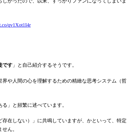
らしかったので、以来、すっかりファンになってしまいま
/t.co/qv1Xot1I4r
徒です
」と自己紹介するそうです。
世界や人間の心を理解するための精緻な思考システム（哲
ある」と頻繁に述べています。
ど存在しない）」に共鳴していますが、かといって、特定
ません。