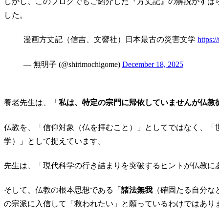
しかし、このブログでもご紹介した『方丈記』の解説がすば
した。
漫画方丈記（信吉、文響社）日本最古の災害文学
https:/
— 無明子 (@shirimochigome)
December 18, 2025
養老先生は、「
私は、特定の宗門に帰依していませんが仏教
仏教を、「信仰対象（仏を拝むこと）」としてではなく、「
学）」として捉えています。
先生は、「現代科学の行き詰まりを突破するヒントが仏教に
そして、仏教の根本思想である「
諸法無我
（確固たる自分な
の宗派に入信して「救われたい」と願っているわけではあり