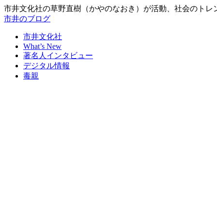
市井文化社の草野直樹（かやのなおき）が活動、社会のトレ
市井のブログ
市井文化社
What’s New
著名人インタビュー
デジタル情報
毒親