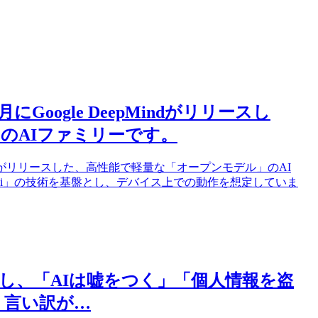
にGoogle DeepMindがリリースし
のAIファミリーです。
epMindがリリースした、高性能で軽量な「オープンモデル」のAI
emini」の技術を基盤とし、デバイス上での動作を想定していま
開。しかし、「AIは嘘をつく」「個人情報を盗
う言い訳が…