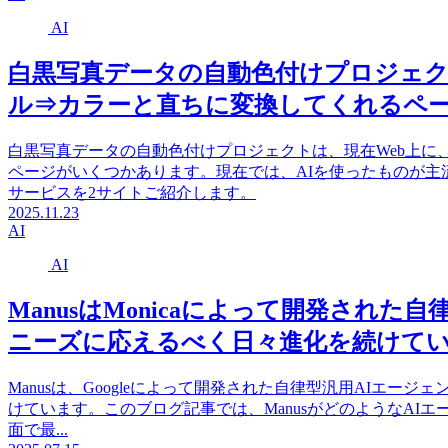
AI
白黒写真データの自動色付けプロジェク
ル⇒カラーと直ちに変換してくれるペ
白黒写真データの自動色付けプロジェクトは、現在Web上に
ページがいくつかあります。現在では、AIを使ったものが
サービスを2サイトご紹介します。
2025.11.23
AI
AI
ManusはMonicaによって開発され
ニーズに応えるべく日々進化を続けて
Manusは、Googleによって開発された自律型汎用AIエ
けています。このブログ記事では、ManusがどのようなAI
面で最...