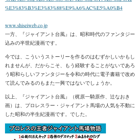
%E3%83%B3%E3%83%88%E9%A6%AC%E5%A0%B4
www.shiseiweb.co.jp
一方、『ジャイアント台風』は、昭和時代のファンタジー
込みの半世紀漫画です。
今では、こういうストーリーを作るのはむずかしいかもし
れませんが、だからこそ、もう経験することがないであろ
う昭和らしいファンタジーを令和の時代に電子書籍で改め
て読んでみるのもまた一興ではないでしょうか。
以上、『ジャイアント台風』（梶原一騎原作、辻なおき
画）は、プロレスラー・ジャイアント馬場の人気を不動に
した昭和の半生紀漫画です。でした。