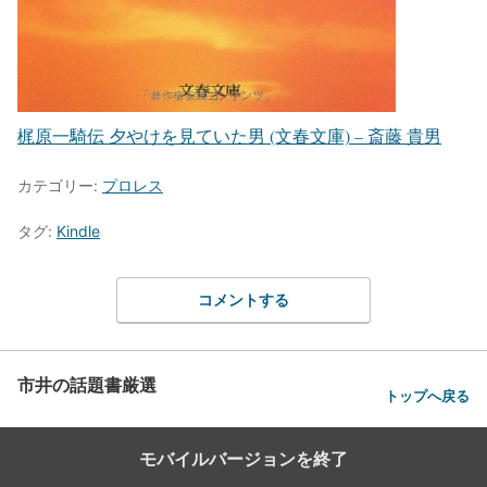
梶原一騎伝 夕やけを見ていた男 (文春文庫) – 斎藤 貴男
カテゴリー:
プロレス
タグ:
Kindle
コメントする
市井の話題書厳選
トップへ戻る
モバイルバージョンを終了