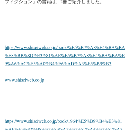
フィクション」の書籍は、2冊ご紹介しました。
https://www.shiseiweb.co.jp/book/%E5%B7%A8%E4%BA%BA
%E8%BB%8D%E3%81%AE%E5%B7%A8%E4%BA%BA%E
9%A6%AC%E5%A0%B4%E6%AD%A3%E5%B9%B3
www.shiseiweb.co.jp
https://www.shiseiweb.co.jp/book/1964%E5%B9%B4%E3%81
%AE%E3%82%B8%E3%83%A3%E3%82%A4%E3%82%A2