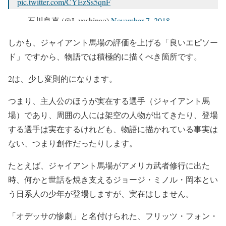
pic.twitter.com/CYEzSs5qnF
— 石川良直 (@I_yoshinao)
November 7, 2018
しかも、ジャイアント馬場の評価を上げる「良いエピソー
ド」ですから、物語では積極的に描くべき箇所です。
2は、少し変則的になります。
つまり、主人公のほうが実在する選手（ジャイアント馬
場）であり、周囲の人には架空の人物が出てきたり、登場
する選手は実在するけれども、物語に描かれている事実は
ない、つまり創作だったりします。
たとえば、ジャイアント馬場がアメリカ武者修行に出た
時、何かと世話を焼き支えるジョージ・ミノル・岡本とい
う日系人の少年が登場しますが、実在はしません。
「オデッサの惨劇」と名付けられた、フリッツ・フォン・