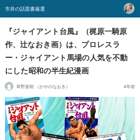
市井の話題書厳選
『ジャイアント台風』（梶原一騎原
作、辻なおき画）は、プロレスラ
ー・ジャイアント馬場の人気を不動
にした昭和の半生紀漫画
草野直樹 （かやのなおき）
4年前