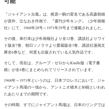
可能
『ジャイアント台風』は、梶原一騎の変名である高森朝雄
が原作、辻なおき作画で、『週刊少年キング』（少年画報
社）にて、1968年28号～1971年29号まで連載されました。
その後、単行本は少年画報社より全12巻、講談社よりワイ
ド版全7巻、朝日ソノラマより愛蔵版全3巻、講談社漫画文
庫全6巻など、何度も出版されている人気作品です。
そして、現在は、グループ・ゼロからKindle版（電子書
籍）が全4巻にまとめられてリリースされています。
1968年～1971年というのは、日本プロレスにおいて、ジャ
イアント馬場の一強から、アントニオ猪木とBI砲といわれ
たあたりまでの期間です。
その時期、すでにジャイアント馬場は、日本のリングでは