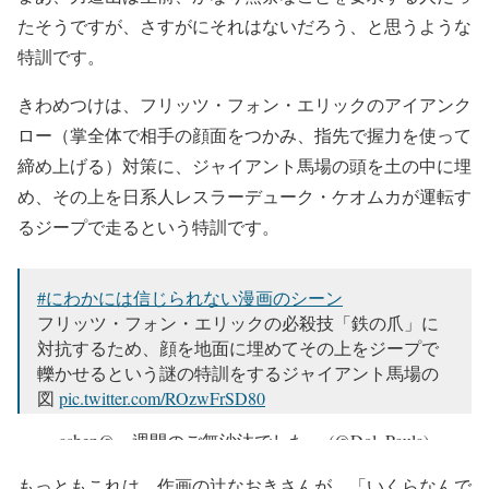
たそうですが、さすがにそれはないだろう、と思うような
特訓です。
きわめつけは、フリッツ・フォン・エリックのアイアンク
ロー（掌全体で相手の顔面をつかみ、指先で握力を使って
締め上げる）対策に、ジャイアント馬場の頭を土の中に埋
め、その上を日系人レスラーデューク・ケオムカが運転す
るジープで走るという特訓です。
#にわかには信じられない漫画のシーン
フリッツ・フォン・エリックの必殺技「鉄の爪」に
対抗するため、顔を地面に埋めてその上をジープで
轢かせるという謎の特訓をするジャイアント馬場の
図
pic.twitter.com/ROzwFrSD80
— ashen@一週間のご無沙汰でした。 (@Dol_Paula)
May 20, 2018
もっともこれは、作画の辻なおきさんが、「いくらなんで