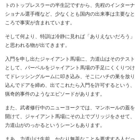
トのトップレスラーの半生記ですから、先程のインターナ
ショナル選手権など、少なくとも国内の出来事は主要なと
ころで事実が含まれています。
そして何より、特訓は冷静に見れば「ありえないだろう」
と思われる物が出てきます。
入門を申し出たジャイアント馬場に、力道山はそのテスト
として、バーベルをジャイアント馬場の手足にくくりつけ
てドレッシングルームに叩き込み、そこにハチの巣を放り
込んでドアを締め、出てこれたら入門を許可するという、
猟奇的事件のようなエピソードがあります。
また、武者修行中のニューヨークでは、マンホールの蓋を
開けて、ジャイアント馬場にその上でブリッジをさせて、
力道山がのっかるというシーンもあります。
まあ、力道山は生前、かなり無茶なことを要求する人だっ