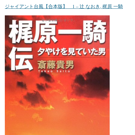
ジャイアント台風【合本版】 1 – 辻 なおき, 梶原 一騎