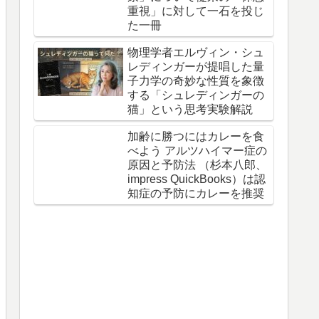
重視」に対して一石を投じ
た一冊
物理学者エルヴィン・シュ
レディンガーが提唱した量
子力学の奇妙な性質を象徴
する「シュレディンガーの
猫」という思考実験解説
加齢に勝つにはカレーを食
べよう アルツハイマー症の
原因と予防法 （杉本八郎、
impress QuickBooks）は認
知症の予防にカレーを推奨