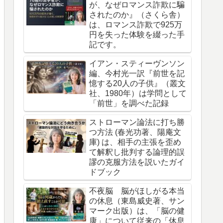
が、なぜロマンス詐欺に騙
されたのか』（さくら舎）
は、ロマンス詐欺で925万
円を失った体験を綴った手
記です。
イアン・スティーヴンソン
編、今村光一訳『前世を記
憶する20人の子供』（叢文
社、1980年）は学問として
「前世」を調べた記録
ストローマン論法に打ち勝
つ方法 (春光功著、陽庵文
庫) は、相手の主張を歪め
て解釈し批判する論理的誤
謬の克服方法を説いたガイ
ドブック
不夜脳 脳がほしがる本当
の休息（東島威史著、サン
マーク出版）は、「脳の健
康」について従来の「休息