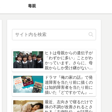
毒親
ヒトは母親からの遺伝子が
「わずかに多い」ことがわ
かっています。さらに、母
親からしか受け継がない遺
伝子や病気も存在します。
ドラマ『俺の家の話』で発
達障害を当たり前に描くの
は知的障害者を当たり前に
描いた『どですかでん』オ
マージュという声
最近、左向きで寝るだけで
体の不調が改善されるとさ
れる「左側臥位」が話題な