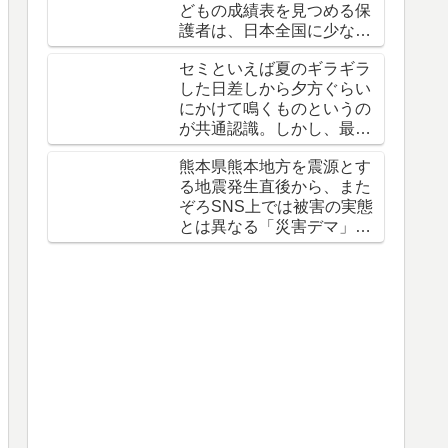
どもの成績表を見つめる保
護者は、日本全国に少なく
ありません。
セミといえば夏のギラギラ
した日差しから夕方ぐらい
にかけて鳴くものというの
が共通認識。しかし、最近
は「夜鳴きのセミ」が話題
熊本県熊本地方を震源とす
に。
る地震発生直後から、また
ぞろSNS上では被害の実態
とは異なる「災害デマ」が
急速に拡散しています。