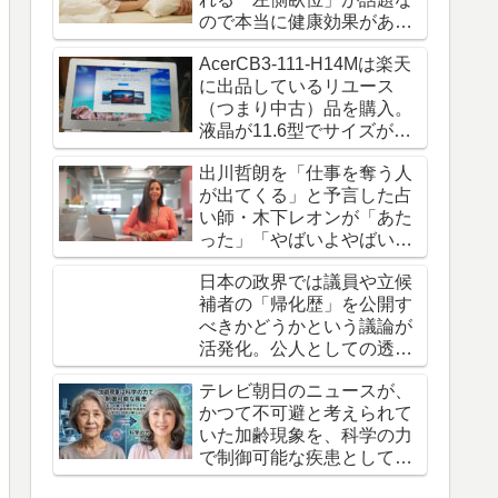
ので本当に健康効果がある
のか調べてみました。
AcerCB3-111-H14Mは楽天
に出品しているリユース
（つまり中古）品を購入。
液晶が11.6型でサイズが
1.1kgのChromebookです
出川哲朗を「仕事を奪う人
が出てくる」と予言した占
い師・木下レオンが「あた
った」「やばいよやばい
よ」とネットで話題騒然
日本の政界では議員や立候
補者の「帰化歴」を公開す
べきかどうかという議論が
活発化。公人としての透明
性とプライバシー保護の相
テレビ朝日のニュースが、
反
かつて不可避と考えられて
いた加齢現象を、科学の力
で制御可能な疾患として捉
え直す最新の研究成果を紹