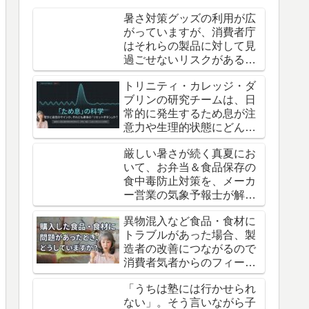
介
暑さ対策グッズの利用が広
がっていますが、消費者庁
はそれらの製品に対して見
過ごせないリスクがあると
注意を呼びかけています。
トリニティ・カレッジ・ダ
ブリンの研究チームは、日
常的に発生するため息が注
意力や生理的状態にどんな
影響を及ぼすかを調査しま
厳しい暑さが続く真夏にお
した。
いて、お弁当＆食品保存の
食中毒防止対策を、メーカ
ー営業の気象予報士が解説
しているニュースが話題で
異物混入など食品・食材に
す。
トラブルがあった場合、製
造者の改善につながるので
消費者気者からのフィード
バックは行ったほうがいい
「うちは塾には行かせられ
という話
ない」。そう言いながら子