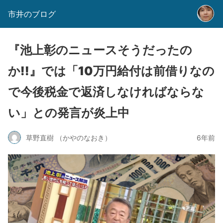
市井のブログ
『池上彰のニュースそうだったの
か!!』では「10万円給付は前借りなの
で今後税金で返済しなければならな
い」との発言が炎上中
草野直樹 （かやのなおき）
6年前