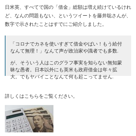
日米英、すべてで国の「借金」総額は増え続けているけれ
ど、なんの問題もない、というツイートを藤井聡さんが、
数字で示されたことはすでにご紹介しました。
「コロナでカネを使いすぎて借金やばい！もう給付
なんて無理！」なんて声が政治家や識者でも多数.
が、そういう人はこのグラフ事実を知らない無知蒙
昧な愚者。日本以外にも英米も政府借金は年々拡
大。でもヤバイことなんて何も起こってません.
つまり怖いのは借金じゃなく不況での倒産/失業なの
です.
pic.twitter.com/tTNe6AROVc
詳しくはこちらをご覧ください。
— 藤井聡 (@SF_SatoshiFujii)
January 22, 2021