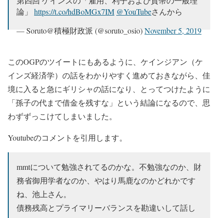
第四回 ケインズの「雇用、利子および貨幣の一般理
論」
https://t.co/hdBoMGx7IM
@YouTube
さんから
— Soruto@積極財政派 (@soruto_osio)
November 5, 2019
このOGPのツイートにもあるように、ケインジアン（ケ
インズ経済学）の話をわかりやすく進めておきながら、佳
境に入ると急にギリシャの話になり、とってつけたように
「孫子の代まで借金を残すな」という結論になるので、思
わずずっこけてしまいました。
Youtubeのコメントを引用します。
mmtについて勉強されてるのかな。不勉強なのか、財
務省御用学者なのか、やはり馬鹿なのかどれかです
ね、池上さん。
債務残高とプライマリーバランスを勘違いして話し