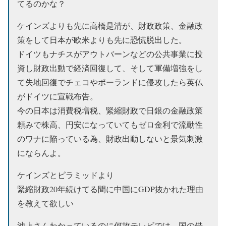
てるのかな？
ケインズよりも先に高橋是清が、財政政策、金融政
策をして日本が欧米よりも先に恐慌脱出した。
ドイツもナチスがアウトバーンなどの公共事業に投
資し財政出動で経済回復して、そして軍備増強をし
て失地回復でチェコやポーランドに侵攻したら英仏
がドイツに宣戦布告。
今の日本は消費税増税、緊縮財政で日銀の金融政策
頼みで株高、円安になっていてもゼロ金利で流動性
のワナに陥っている為、財政出動しないと景気刺激
にならんよ。
ケインズとピラミッドより
緊縮財政20年続けてる間に中国にGDP抜かれた理由
を教えて欲しい
池上さんわかっているのに何故テレビでは、国の借