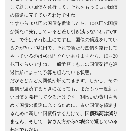
して新しい国債を発行して、それをもって古い国債
の償還に充てているわけですね。
ですから10兆円の国債を償還したら、10兆円の国債
が新たに発行していると差し引き減らないわけです
ね。で今はそれ以上にですね、国債の償還をしてい
るのが20～30兆円で、それで新たな国債を発行して
やっているのは40兆円ぐらいありますから、10～20
兆円ぐらいですね、一般予算でもこの国債発行を通
過供給によって予算を組んでいる状態。
だがらどんどん国債が増えてきます。しかし、その
国債が返済するときになっても、またもう一度新し
い国債を発行してやるだけです。利払いの費用も含
めて国債の償還に充てるために、古い国債を償還す
国債残高は減り
るために新しい国債行するだけで、
ません。そして、皆さん方からの税金で返している
わけでもない
。