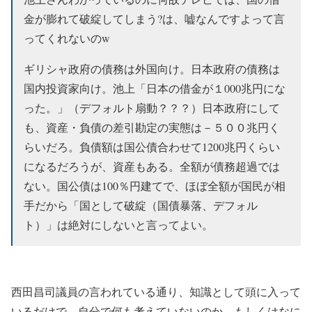
金が膨れて破綻してしまう?は、嘘なんですよって言
ってくれないのw
ギリシャ政府の債務は外国向け。日本政府の債務は
国内投資家向け。池上「日本の借金が１000兆円にな
った。」（デフォルト扇動？？？）日本政府にして
も、資産・負債の差引勘定の実態は－５００兆円く
らいだろ。負債額は国公債合わせて1200兆円くらい
になるだろうが、資産もある。全額が債務超過では
ない。国公債は100％円建てで、ほぼ全額が国民が相
手だから「国として破綻（国債暴落、デフォル
ト）」は絶対にしないと言ってよい。
西田昌司議員の言われている通り、知識として頭に入って
いるだけで、自分で何も考えていないのか、もしくはなに