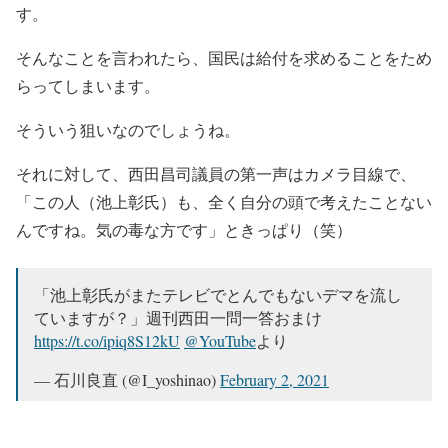
す。
そんなことを言われたら、国民は給付を求めることをため
らってしまいます。
そういう狙いなのでしょうね。
それに対して、西田昌司議員の第一声はカメラ目線で、
「この人（池上彰氏）も、全く自分の頭で考えたことない
んですね。気の毒な方です」ときっぱり（笑）
「池上彰氏がまたテレビでとんでもないデマを流し
ていますが？」週刊西田一問一答おまけ
https://t.co/ipiq8S12kU
@YouTube
より
— 石川良直 (@I_yoshinao)
February 2, 2021