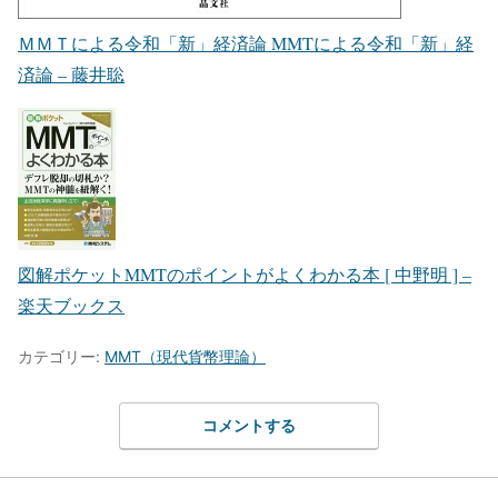
ＭＭＴによる令和「新」経済論 MMTによる令和「新」経
済論 – 藤井聡
図解ポケットMMTのポイントがよくわかる本 [ 中野明 ] –
楽天ブックス
カテゴリー:
MMT（現代貨幣理論）
コメントする