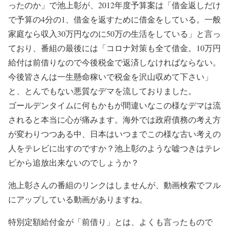
ったのか」で池上彰が、2012年度予算案は「借金返しだけ
で予算の4分の1、借金を返すために借金をしている。一般
家庭なら収入30万円なのに50万の生活をしている」と言っ
ており、番組の最後には「コロナ対策も全て借金。10万円
給付は前借りなので今後税金で返済しなければならない。
今後皆さんは一生懸命稼いで税金を沢山収めて下さい」
と、とんでもない悪質なデマを流しておりました。
ゴールデンタイムに何もかもが間違いなこの様なデマは流
されると本当に心が痛みます。海外では政府債務の考え方
が変わりつつある中、日本はいつまでこの様な古い考えの
人をテレビに出すのですか？池上彰のような嘘つきはテレ
ビから追放出来ないのでしょうか？
池上彰さんの番組のリンクはしませんが、動画検索でフル
にアップしている動画がありますね。
特別定額給付金が「前借り」とは、よくも言ったもので