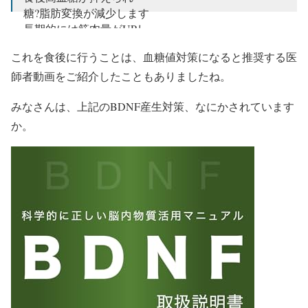
糖?脂肪変換が減少します
長期的には筋肉量がUPし
太りにくいカラダになります
これを食後に行うことは、血糖値対策になると推奨する医
筋力がない方はイスにつかまって
師者動画をご紹介したこともありましたね。
行ってください
pic.twitter.com/vvA0DujRfU
— 尾形 哲 肝臓先生『肝臓から脂肪を落とす』
みなさんは、上記のBDNF産生対策、なにかされています
(@ogatas0520)
November 25, 2025
か。