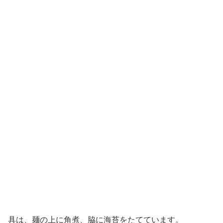
具は、麺の上に角煮、脇に海苔をたてています。