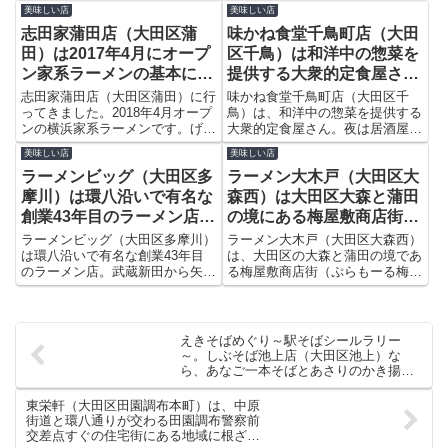
が、丹道夫会長によると、2014
丸子駅を下車した多摩堤通り沿い
美味しい店
美味しい店
年には味の基本となるしょうゆを
にもあります。サクサクふんわり
志田家蒲田店（大田区蒲
味かね食堂千鳥町店（大田
変え、最近は調理法も変えたそう
焼いたデニッシュパンの上にたっ
です。茹でたてが食べられるレビ
ぷりのソフトクリームをのせたチ
田）は2017年4月にオープ
区千鳥）は和洋中の惣菜を
ューサイトでも好評の店です。
ョコノワールは人気商品です。
ン家系ラーメンの基本に独
提供する大衆的定食屋さ
自メニューや数種類のトッ
ん。夜は居酒屋としても地
志田家蒲田店（大田区蒲田）に行
味かね食堂千鳥町店（大田区千
ピングも用意
ってきました。2018年4月オープ
元ではお馴染みです
鳥）は、和洋中の惣菜を提供する
ンの横浜家系ラーメンです。げん
大衆的定食屋さん。夜は居酒屋と
こつと鶏ガラのこってりコクのあ
しても地元ではお馴染みです。多
美味しい店
美味しい店
るスープ、チャーシュー、のり、
国籍メニューといわれるほどバリ
ラーメンビッグ（大田区多
ラーメン大木戸（大田区大
ほうれん草という家系ラーメンの
エーションが豊富。ランチで定
基本に独自メニューや数種類のト
食、鍋料理などを求め、リピータ
摩川）は環八沿いで有名な
森西）は大田区大森と蒲田
ッピングも用意されています。
ーの地元民も多く訪れます。
創業43年目のラーメン店。
の境にある梅屋敷商店街
武蔵新田から矢口渡に移転
（ぷらもーる梅屋敷）のカ
ラーメンビッグ（大田区多摩川）
ラーメン大木戸（大田区大森西）
して2年目になります
は環八沿いで有名な創業43年目
ジュアル創作料理
は、大田区の大森と蒲田の境であ
のラーメン店。武蔵新田から矢口
る梅屋敷商店街（ぷらもーる梅屋
渡に移転して2年目になります。
敷）2番街にあります。カジュア
ラーメン、ワカメラーメン、チャ
ル・創作料理のラーメンと地元の
ーシューメン、ツケメンの4種類
評価も高いメニューの中から、限
が、それぞれ並、中、大のバリエ
定海老塩らーめんと限定 海老味
えきそばめぐり～駅そばシールラリー
ーションで提供されています。
噌らーめんをいただいてきまし
～。しぶそば池上店（大田区池上）な
た。
ら、あなご一本そばとあさりのかき揚げ
そばが対象！
東栄軒（大田区田園調布本町）は、中原
街道と環八通りが交わる田園調布警察前
交差点すぐの住宅街にある地域に根ざし