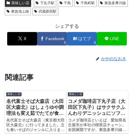
美味しい店
下丸子駅
千鳥
千鳥町駅
東急多摩川線
東急池上線
武蔵新田駅
シェアする
X
Facebook
はてブ
LINE
0
0
かやのなおき
関連記事
美味しい店
美味しい店
名代富士そば大森店（大田
コメダ珈琲店下丸子店（大
区大森北）はしょうゆや調
田区下丸子）はサクサクふ
理法も変え茹でたてが食べ
んわりデニッシュにソフト
られる安くて美味しい立ち
クリームのせたチョコノワ
名代富士そば大森店（東京都大田
コメダ珈琲店といえば、愛知県名
食いそばの店
区大森北）に行ってきました。立
ールが人気商品
古屋市が本社の喫茶店チェーン。
ち食いそばのジャンルに入ります
全国展開ですが、東急多摩川線下