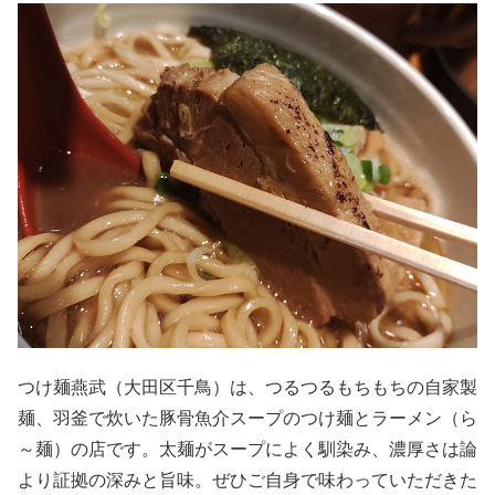
つけ麺燕武（大田区千鳥）は、つるつるもちもちの自家製
麺、羽釜で炊いた豚骨魚介スープのつけ麺とラーメン（ら
～麺）の店です。太麺がスープによく馴染み、濃厚さは論
より証拠の深みと旨味。ぜひご自身で味わっていただきた