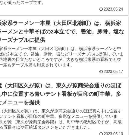
なか凝ったスープです。
2023.05.24
浜家系ラーメン一本屋（大田区北嶺町）は、横浜家
ラーメンと中華そばの2本立てで、醤油、豚骨、塩な
リーズナブルに提供
家系ラーメン一本屋（大田区北嶺町）は、横浜家系ラーメンと中
ばの2本立てで、醤油、豚骨、塩などリーズナブルに提供していま
路地裏の目立たないところですが、大きな横浜家系の看板でカウ
ー席もテーブル席も用意されています。
2023.05.17
鏡（大田区久が原）は、東久が原商栄会通りのほぼ
ん中に位置する青いテント看板が目印の町中華。多
なメニューを提供
（大田区久が原）は、東久が原商栄会通りのほぼ真ん中に位置す
いテント看板が目印の町中華。多彩なメニューを提供していま
久が原（東久が原商栄会界隈）は、町中華の激戦区ですが、高級
る五目そばや正統派タンメンをいただきました。
2023.05.10