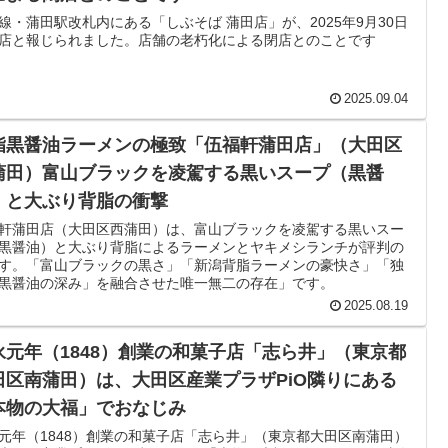
線・蒲田駅改札内にある「しぶそば 蒲田店」が、2025年9月30日
店と報じられました。店舗の老朽化による閉店とのことです
2025.09.04
脂黒醤油ラーメンの極致「伍福軒蒲田店」（大田区
蒲田）富山ブラックを凌駕する黒いスープ（黒醤
）と大ぶり背脂の衝撃
軒蒲田店（大田区西蒲田）は、富山ブラックを凌駕する黒いスー
黒醤油）と大ぶり背脂によるラーメンとヤキメシランチが評判の
す。「富山ブラックの黒さ」「新潟背脂ラーメンの豪快さ」「独
黒醤油の深み」を融合させた唯一無二の存在」です。
2025.08.19
永元年（1848）創業の和菓子店「志ら井」（東京都
田区南蒲田）は、大田区産業プラザPiO隣りにある
本物の大福」でおなじみ
元年（1848）創業の和菓子店「志ら井」（東京都大田区南蒲田）