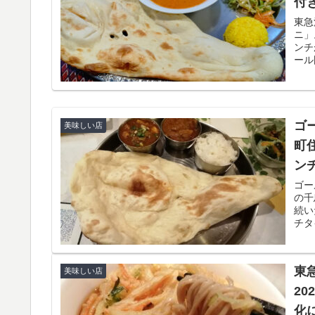
付
東急
ニ」
ンチ
ール
ゴ
美味しい店
町
ン
ゴー
の千
続い
チタ
す。
東
美味しい店
2
化