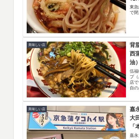
東急
で閉
背
美味しい店
西
油
伍福
プ（
店で
自の
嘉
美味しい店
大
「
嘉永