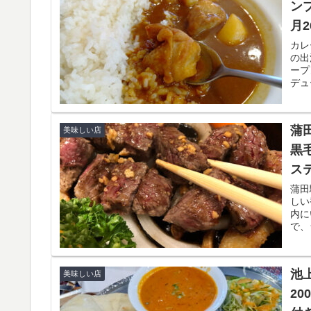
ン
月
カレ
の出
ープ
デュ
蒲
美味しい店
黒
ス
蒲田
しい
内に
で、
池
美味しい店
2