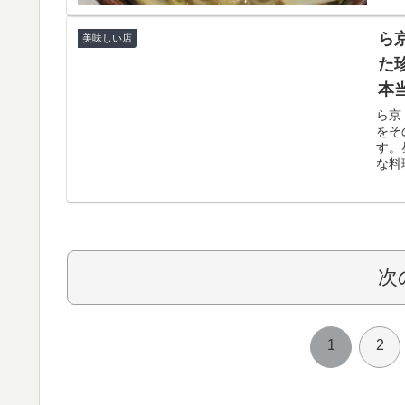
ら
美味しい店
た
本
ら京
をそ
す。
な料
次
1
2