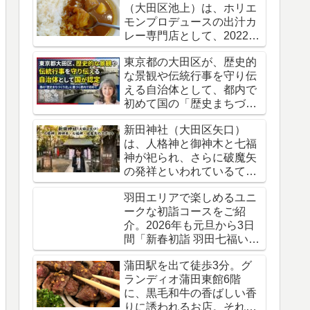
（大田区池上）は、ホリエ
モンプロデュースの出汁カ
レー専門店として、2022年
10月26日にオープンしまし
東京都の大田区が、歴史的
た。
な景観や伝統行事を守り伝
える自治体として、都内で
初めて国の「歴史まちづく
り法」に基づく認定
新田神社（大田区矢口）
は、人格神と御神木と七福
神が祀られ、さらに破魔矢
の発祥といわれているてい
る区内でも随一のスポット
羽田エリアで楽しめるユニ
です。
ークな初詣コースをご紹
介。2026年も元旦から3日
間「新春初詣 羽田七福いな
りめぐり」が開催されます
蒲田駅を出て徒歩3分。グ
ランディオ蒲田東館6階
に、黒毛和牛の香ばしい香
りに誘われるお店。それが