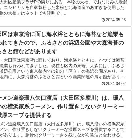
大田区産業プラザPiO隣りにある「本物の大福」でおなじみの老舗
。コシヒカリを自家製粉した米粉と北海道産のあずきを使用した
物の大福」はネットでも評判です。
2024.05.26
田区は東京湾に面し海水浴とともに海苔など漁業も
われてきたので、ふるさとの浜辺公園や大森海苔の
るさと館などがあります
・大田区は東京湾に面しており、海水浴とともに、かつては海苔
漁業も行われてきました。現在も区内の東端、大森には、ふるさ
浜辺公園という東京都内では初の「区立」の海浜公園があり、そ
地内に、大森海苔のふるさと館という漁業関連の展示館がありま
2024.04.02
ーメン道楽環八矢口渡店（大田区多摩川）は、環八
いの横浜家系ラーメン。作り置きしないクリーミー
濃厚スープを提供する
メン道楽環八矢口渡店（大田区多摩川）は、環八沿いの横浜家系
メン。作り置きしないクリーミーな濃厚スープを提供することで
があります。豚骨のクリーミーさを残しながら醤油と合わせる、