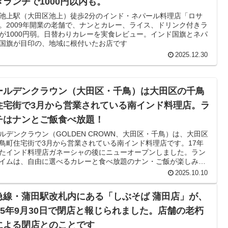
きランチで1000円以内も。
池上駅（大田区池上）徒歩2分のインド・ネパール料理店「ロサ
。2009年開業の老舗で、ナンとカレー、ライス、ドリンク付きラ
が1000円弱。日替わりカレーを実食レビュー。インド国旗とネパ
国旗が目印の、地域に根付いたお店です
2025.12.30
ールデンクラウン（大田区・千鳥）は大田区の千鳥
住宅街で3月から営業されている南インド料理店。ラ
チはナンとご飯食べ放題！
ルデンクラウン（GOLDEN CROWN、大田区・千鳥）は、大田区
鳥町住宅街で3月から営業されている南インド料理店です。17年
たインド料理店ガネーシャの後にニューオープンしました。ラン
イムは、自由に選べるカレーと食べ放題のナン・ご飯が楽しみで
2025.10.10
急線・蒲田駅改札内にある「しぶそば 蒲田店」が、
025年9月30日で閉店と報じられました。店舗の老朽
による閉店とのことです