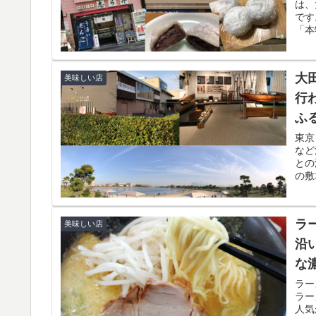
は、
です
「本
大
美味しい店
行
ふ
東京
など
との
の敷
す。
ラ
美味しい店
沿
な
ラー
ラー
人気