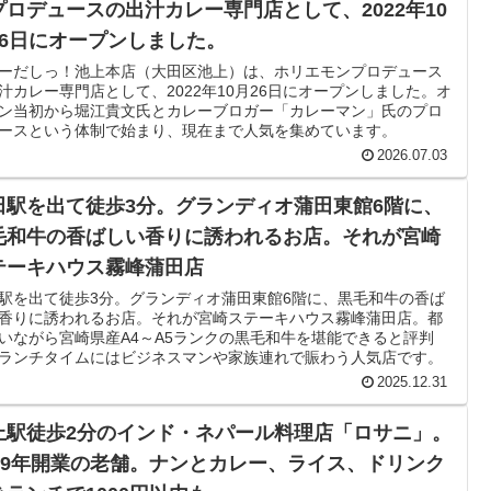
プロデュースの出汁カレー専門店として、2022年10
26日にオープンしました。
ーだしっ！池上本店（大田区池上）は、ホリエモンプロデュース
汁カレー専門店として、2022年10月26日にオープンしました。オ
ン当初から堀江貴文氏とカレーブロガー「カレーマン」氏のプロ
ースという体制で始まり、現在まで人気を集めています。
2026.07.03
田駅を出て徒歩3分。グランディオ蒲田東館6階に、
毛和牛の香ばしい香りに誘われるお店。それが宮崎
テーキハウス霧峰蒲田店
駅を出て徒歩3分。グランディオ蒲田東館6階に、黒毛和牛の香ば
香りに誘われるお店。それが宮崎ステーキハウス霧峰蒲田店。都
いながら宮崎県産A4～A5ランクの黒毛和牛を堪能できると評判
ランチタイムにはビジネスマンや家族連れで賑わう人気店です。
2025.12.31
上駅徒歩2分のインド・ネパール料理店「ロサニ」。
009年開業の老舗。ナンとカレー、ライス、ドリンク