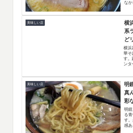
なか
横
美味しい店
系
ど
横浜
華そ
す。
ンタ
明
美味しい店
真
彩
明鏡
る青
す。
感あ