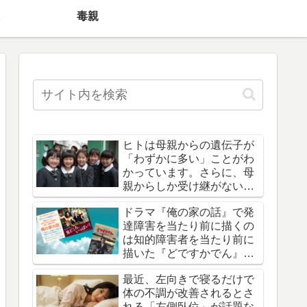
毒親
ヒトは母親からの遺伝子が
「わずかに多い」ことがわ
かっています。さらに、母
親からしか受け継がない遺
伝子や病気も存在します。
ドラマ『俺の家の話』で発
達障害を当たり前に描くの
は知的障害者を当たり前に
描いた『どですかでん』オ
マージュという声
最近、左向きで寝るだけで
体の不調が改善されるとさ
れる「左側臥位」が話題な