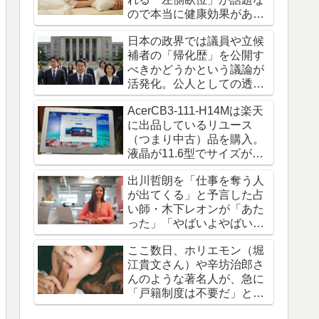
ので本当に健康効果がある
のか調べてみました。
日本の政界では議員や立候
補者の「帰化歴」を公開す
べきかどうかという議論が
活発化。公人としての透明
性とプライバシー保護の相
AcerCB3-111-H14Mは楽天
反
に出品しているリユース
（つまり中古）品を購入。
液晶が11.6型でサイズが
1.1kgのChromebookです
出川哲朗を「仕事を奪う人
が出てくる」と予言した占
い師・木下レオンが「あた
った」「やばいよやばい
よ」とネットで話題騒然
ここ数日、ホリエモン（堀
江貴文さん）や辛坊治郎さ
んのような著名人が、急に
「戸籍制度は不要だ」と発
言し、議論を呼んでいま