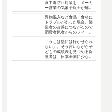
食中毒防止対策を、メーカ
ー営業の気象予報士が解説
しているニュースが話題で
異物混入など食品・食材に
す。
トラブルがあった場合、製
造者の改善につながるので
消費者気者からのフィード
バックは行ったほうがいい
「うちは塾には行かせられ
という話
ない」。そう言いながら子
どもの成績表を見つめる保
護者は、日本全国に少なく
ありません。