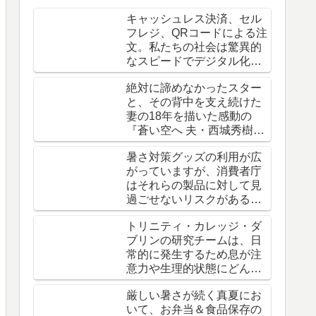
す。
キャッシュレス決済、セル
フレジ、QRコードによる注
文。私たちの社会は驚異的
なスピードでデジタル化し
て「効率化」に進んでいま
絶対に諦めなかったスター
すが……
と、その背中を支え続けた
妻の18年を描いた感動の
『蒼い空へ 夫・西城秀樹と
の18年』（木本美紀著、小
暑さ対策グッズの利用が広
学館）
がっていますが、消費者庁
はそれらの製品に対して見
過ごせないリスクがあると
注意を呼びかけています。
トリニティ・カレッジ・ダ
ブリンの研究チームは、日
常的に発生するため息が注
意力や生理的状態にどんな
影響を及ぼすかを調査しま
厳しい暑さが続く真夏にお
した。
いて、お弁当＆食品保存の