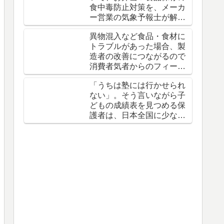
食中毒防止対策を、メーカ
ー営業の気象予報士が解説
しているニュースが話題で
異物混入など食品・食材に
す。
トラブルがあった場合、製
造者の改善につながるので
消費者気者からのフィード
バックは行ったほうがいい
「うちは塾には行かせられ
という話
ない」。そう言いながら子
どもの成績表を見つめる保
護者は、日本全国に少なく
ありません。