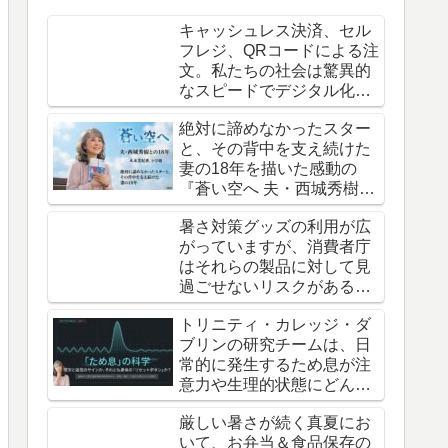
す。
キャッシュレス決済、セル
フレジ、QRコードによる注
文。私たちの社会は驚異的
なスピードでデジタル化し
て「効率化」に進んでいま
絶対に諦めなかったスター
すが……
と、その背中を支え続けた
妻の18年を描いた感動の
『蒼い空へ 夫・西城秀樹と
の18年』（木本美紀著、小
暑さ対策グッズの利用が広
学館）
がっていますが、消費者庁
はそれらの製品に対して見
過ごせないリスクがあると
注意を呼びかけています。
トリニティ・カレッジ・ダ
ブリンの研究チームは、日
常的に発生するため息が注
意力や生理的状態にどんな
影響を及ぼすかを調査しま
厳しい暑さが続く真夏にお
した。
いて、お弁当＆食品保存の