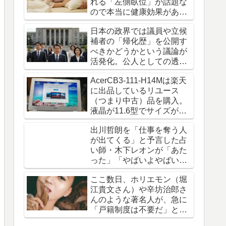
れる「左側臥位」が話題な
ので本当に健康効果がある
のか調べてみました。
日本の政界では議員や立候
補者の「帰化歴」を公開す
べきかどうかという議論が
活発化。公人としての透明
性とプライバシー保護の相
AcerCB3-111-H14Mは楽天
反
に出品しているリユース
（つまり中古）品を購入。
液晶が11.6型でサイズが
1.1kgのChromebookです
出川哲朗を「仕事を奪う人
が出てくる」と予言した占
い師・木下レオンが「あた
った」「やばいよやばい
よ」とネットで話題騒然
ここ数日、ホリエモン（堀
江貴文さん）や辛坊治郎さ
んのような著名人が、急に
「戸籍制度は不要だ」と発
言し、議論を呼んでいま