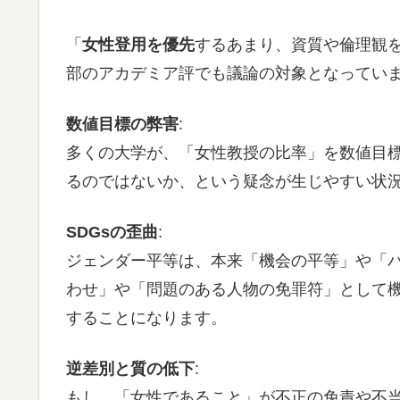
「
女性登用を優先
するあまり、資質や倫理観を
部のアカデミア評でも議論の対象となってい
数値目標の弊害
:
多くの大学が、「女性教授の比率」を数値目
るのではないか、という疑念が生じやすい状
SDGsの歪曲
:
ジェンダー平等は、本来「機会の平等」や「
わせ」や「問題のある人物の免罪符」として機
することになります。
逆差別と質の低下
:
もし、「女性であること」が不正の免責や不