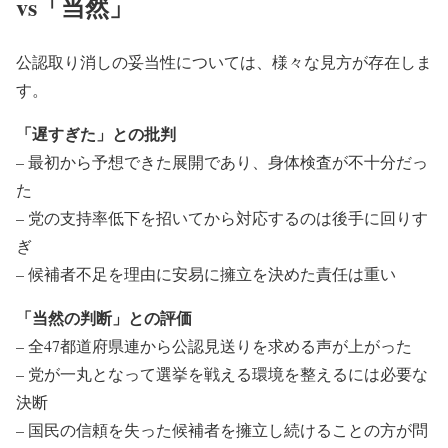
vs「当然」
公認取り消しの妥当性については、様々な見方が存在しま
す。
「遅すぎた」との批判
– 最初から予想できた展開であり、身体検査が不十分だっ
た
– 党の支持率低下を招いてから対応するのは後手に回りす
ぎ
– 候補者不足を理由に安易に擁立を決めた責任は重い
「当然の判断」との評価
– 全47都道府県連から公認見送りを求める声が上がった
– 党が一丸となって選挙を戦える環境を整えるには必要な
決断
– 国民の信頼を失った候補者を擁立し続けることの方が問