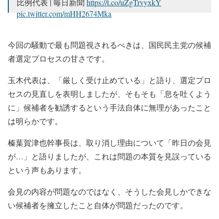
比例代表 | 毎日新聞
https://t.co/uZgTrvyxkY
pic.twitter.com/mHH2674Mka
— ダパン君 (@dapanblog)
June 11, 2025
今回の騒動で最も問題視されるべきは、国民民主党の候補
者選定プロセスの甘さです。
玉木代表は、「厳しく受け止めている」と語り、選定プロ
セスの見直しを表明しましたが、そもそも「息を吐くよう
に」候補者を勧誘するという手法自体に無理があったこと
は明らかです。
榛葉賀津也幹事長は、取り消し理由について「昨日の会見
が…」と語りましたが、これは問題の本質を見誤っている
という声もあります。
会見の内容が問題なのではなく、そうした会見しかできな
い候補者を擁立したこと自体が問題だったのです。