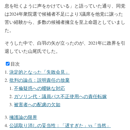
息を吐くように声をかけている」と語っていた通り、同党
は2024年衆院選で候補者不足により3議席を他党に譲った
苦い経験から、多数の候補者擁立を至上命題としていまし
た。
そうした中で、白羽の矢が立ったのが、2021年に政界を引
退していた山尾氏でした。
目次
決定的となった「失敗会見」
批判の論点：説明責任の放棄
不倫疑惑への曖昧な対応
ガソリン代・議員パス不正使用への責任転嫁
被害者への配慮の欠如
擁護論の限界
公認取り消しの妥当性：「遅すぎた」vs「当然」