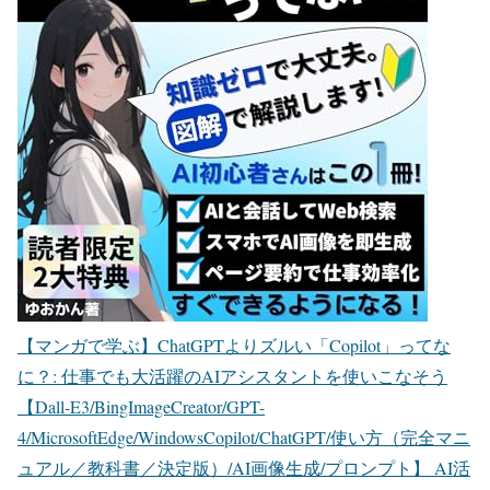
【マンガで学ぶ】ChatGPTよりズルい「Copilot」ってな
に？: 仕事でも大活躍のAIアシスタントを使いこなそう
【Dall-E3/BingImageCreator/GPT-
4/MicrosoftEdge/WindowsCopilot/ChatGPT/使い方（完全マニ
ュアル／教科書／決定版）/AI画像生成/プロンプト】 AI活