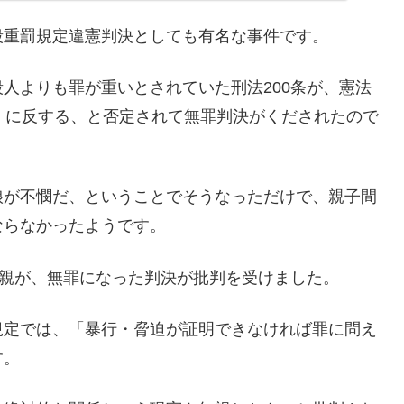
殺重罰規定違憲判決としても有名な事件です。
人よりも罪が重いとされていた刑法200条が、憲法
」に反する、と否定されて無罪判決がくだされたので
娘が不憫だ、ということでそうなっただけで、親子間
ならなかったようです。
父親が、無罪になった判決が批判を受けました。
規定では、「暴行・脅迫が証明できなければ罪に問え
す。