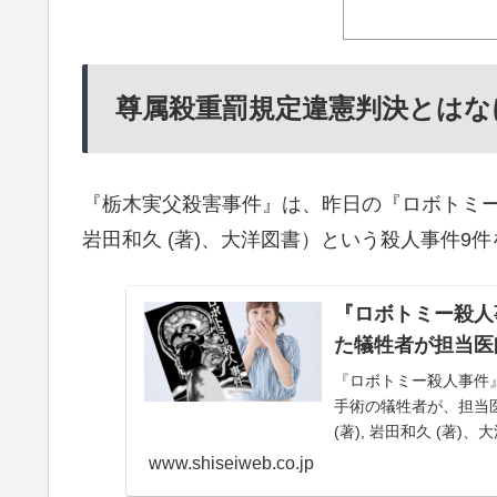
尊属殺重罰規定違憲判決とはな
『栃木実父殺害事件』は、昨日の『ロボトミー殺
岩田和久 (著)、大洋図書）という殺人事件9
『ロボトミー殺人
た犠牲者が担当医
『ロボトミー殺人事件
手術の犠牲者が、担当
(著), 岩田和久 (
録されています。
www.shiseiweb.co.jp