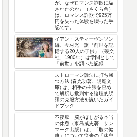
が、なぜロマンス詐欺に騙
されたのか』（さくら舎）
は、ロマンス詐欺で925万
円を失った体験を綴った手
記です。
イアン・スティーヴンソン
編、今村光一訳『前世を記
憶する20人の子供』（叢文
社、1980年）は学問として
「前世」を調べた記録
ストローマン論法に打ち勝
つ方法 (春光功著、陽庵文
庫) は、相手の主張を歪め
て解釈し批判する論理的誤
謬の克服方法を説いたガイ
ドブック
不夜脳 脳がほしがる本当
の休息（東島威史著、サン
マーク出版）は、「脳の健
康」について従来の「休息