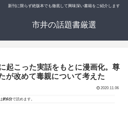
新刊に限らず絶版本でも徹底して興味深い書籍をご紹介します
市井の話題書厳選
年に起こった実話をもとに漫画化。尊
たが改めて毒親について考えた
2020.11.06
は
約6分
で読めます。