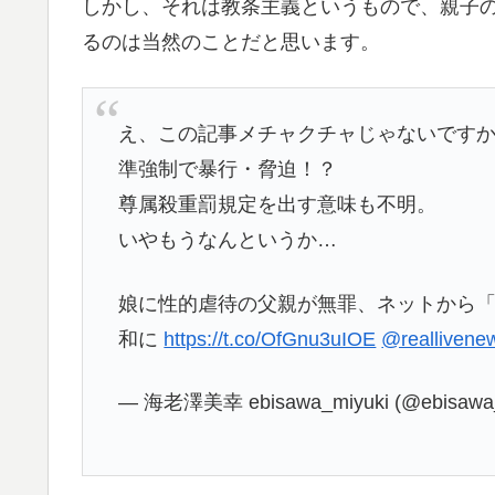
しかし、それは教条主義というもので、親子
るのは当然のことだと思います。
え、この記事メチャクチャじゃないです
準強制で暴行・脅迫！？
尊属殺重罰規定を出す意味も不明。
いやもうなんというか…
娘に性的虐待の父親が無罪、ネットから「
和に
https://t.co/OfGnu3uIOE
@reallivene
— 海老澤美幸 ebisawa_miyuki (@ebisawa_