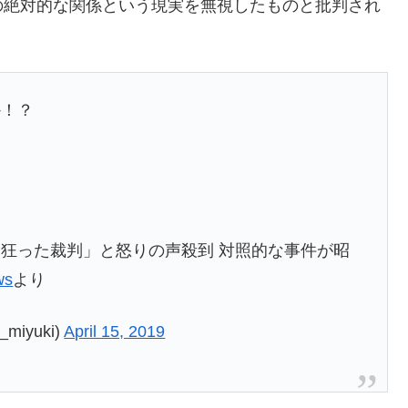
の絶対的な関係という現実を無視したものと批判され
か！？
狂った裁判」と怒りの声殺到 対照的な事件が昭
ws
より
miyuki)
April 15, 2019