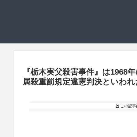
『栃木実父殺害事件』は1968
属殺重罰規定違憲判決といわれ
この記事