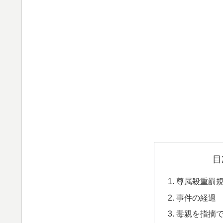
目
尊属殺重罰
事件の経過
毒親を指摘