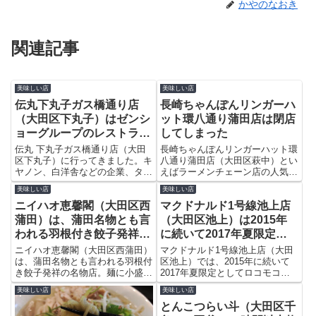
かやのなおき
関連記事
美味しい店
美味しい店
伝丸下丸子ガス橋通り店
長崎ちゃんぽんリンガーハ
（大田区下丸子）はゼンシ
ット環八通り蒲田店は閉店
ョーグループのレストラン
してしまった
3軒が入るビルで伝丸らー
伝丸 下丸子ガス橋通り店（大田
長崎ちゃんぽんリンガーハット環
めんなどを提供中
区下丸子）に行ってきました。キ
八通り蒲田店（大田区萩中）とい
ヤノン、白洋舎などの企業、タマ
えばラーメンチェーン店の人気ア
リバーハイツ、多摩川緑地など、
ンケート調査で1位になったこと
美味しい店
美味しい店
労働者や地元住民で賑わうところ
もある人気店です。京急羽田空港
ニイハオ恵馨閣（大田区西
マクドナルド1号線池上店
です。ゼンショーグループのレス
線糀谷駅を下車した環状八号線沿
トラン3軒が入るビルのひとつと
いにある環八通り蒲田店はその中
蒲田）は、蒲田名物とも言
（大田区池上）は2015年
して多くの人が訪れます。
でももっとも大きな店です。
われる羽根付き餃子発祥の
に続いて2017年夏限定と
名物店。麺に小盛りの定食
してハワイの料理ロコモコ
ニイハオ恵馨閣（大田区西蒲田）
マクドナルド1号線池上店（大田
セットがつく仰天ランチ
は、蒲田名物とも言われる羽根付
バーガーを発売
区池上）では、2015年に続いて
き餃子発祥の名物店。麺に小盛り
2017年夏限定としてロコモコバ
の定食セットがつく仰天ランチで
ーガーを発売中です。ご飯の上に
美味しい店
美味しい店
昼も夜も人気の店です。創業40
ハンバーグと目玉焼きをのせる昨
とんこつらい斗（大田区千
周年を数え、今や大田区だけで6
今トレンドのハワイの料理です