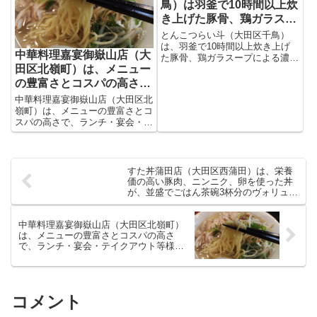
店舗、区外も含めると合計10店
が、ハンバーガーショップもバン
鳥）は羽釜で10時間以上炊
舗になりました。
ズで参戦してきたわけです。
き上げた豚骨、鶏ガラスー
プによる濃口または薄口醤
とんこつらい斗（大田区千鳥）
油のラーメン店
は、羽釜で10時間以上炊き上げ
中華料理嘉宴御嶽山店（大
た豚骨、鶏ガラスープによる濃口
田区北嶺町）は、メニュー
または薄口醤油のラーメン店で
す。泡立ったコクのあるアツアツ
の豊富さとコスパの高さ
スープに、低加水ストレート麺が
で、ランチ・宴会・テイク
中華料理嘉宴御嶽山店（大田区北
よく合います。麺の量やトッピン
アウト等様々なニーズに応
嶺町）は、メニューの豊富さとコ
グによるバリエーションがありま
スパの高さで、ランチ・宴会・テ
える
す。
イクアウトなど様々なニーズに応
える中華料理店です。週替わりメ
ニューは4品、定食は15品、麺＋
半チャーハンセットは11品を提
すた丼蒲田店（大田区西蒲田）は、栄養
供しています。
価の高い豚肉、ニンニク、卵を使った丼
が、並盛でごはん茶碗3杯分のヴォリュー
ムで提供
中華料理嘉宴御嶽山店（大田区北嶺町）
は、メニューの豊富さとコスパの高さ
で、ランチ・宴会・テイクアウト等様々
なニーズに応える
コメント